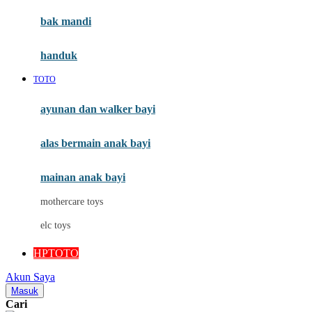
Moby
bak mandi
Momami
handuk
Mothercare
TOTO
Mustela
ayunan dan walker bayi
My Buddy Tag
My K
alas bermain anak bayi
N
mainan anak bayi
Naif
mothercare toys
Nike
elc toys
Nordic Natural
HPTOTO
Nuby
Akun Saya
Nuna
Masuk
Cari