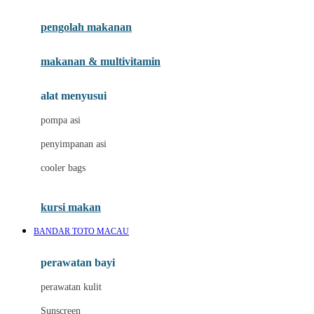
Joie
pengolah makanan
Joolz
Jujube
makanan & multivitamin
K
alat menyusui
Kiddycuts
pompa asi
Kumon
penyimpanan asi
L
cooler bags
Leapfrog
kursi makan
Leclerc
BANDAR TOTO MACAU
Lee Vierra
Lillebaby
perawatan bayi
Little Bird Told Me
perawatan kulit
Little Miss Janis
Sunscreen