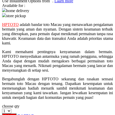
Use Installment Options from
.
Laarn more
Available for :
Q
home delivery
store pickup
QV Baby
HPTOTO
adalah bandar toto Macau yang menawarkan pengalaman
R
bermain yang aman dan nyaman. Dengan sistem keamanan terbaik
yang diterapkan, para pemain dapat menikmati permainan tanpa rasa
Real Shades
khawatir. Keamanan data dan transaksi Anda adalah prioritas utama
kami.
Red Castle
Kami memahami pentingnya kenyamanan dalam bermain.
Ribbon Madness
HPTOTO menyediakan antarmuka yang ramah pengguna, sehingga
Anda dapat dengan mudah mengakses berbagai permainan toto
Macau yang menarik. Nikmati pengalaman bermain yang lancar dan
S
menyenangkan di setiap sesi.
Sebamed
Bergabunglah dengan HPTOTO sekarang dan rasakan sensasi
bermain toto Macau dengan tenang. Dapatkan kesempatan untuk
Silver Cross
memenangkan hadiah menarik sambil menikmati keamanan dan
kenyamanan yang kami tawarkan. Jangan lewatkan kesempatan ini
Simply Idea
untuk menjadi bagian dari komunitas pemain yang puas!
Skip Hop
choose qty
Spectra