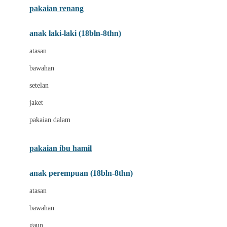
pakaian renang
Bumkins
anak laki-laki (18bln-8thn)
C
atasan
Cetaphil
bawahan
Chicco
setelan
Childlife
jaket
Clevamama
pakaian dalam
Cocolatte
Cottonseeds
pakaian ibu hamil
Cozy N Safe
anak perempuan (18bln-8thn)
Crane
atasan
Cybex
bawahan
D
gaun