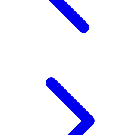
Xootz
Y
Yamatoya
Z
Zaxy
Zoggs
0-9
4Moms
59S