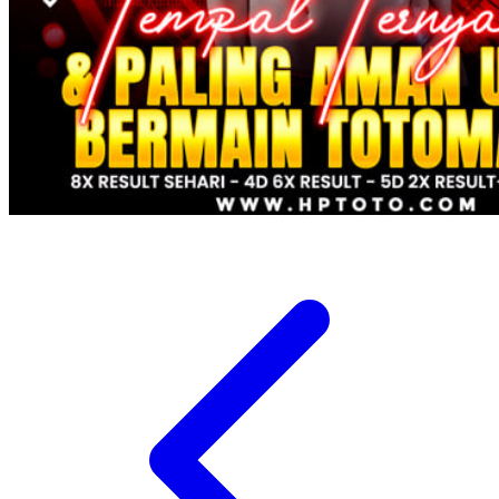
Twistshake
TY Toys
U
V
Veja
Vitaflow
Vtech
W
Waterland
Wellness
X