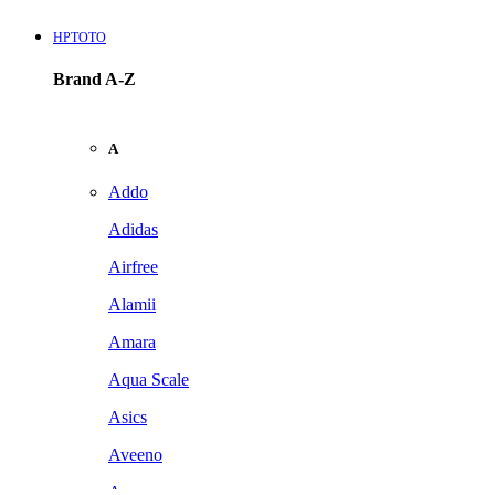
HPTOTO
Brand A-Z
A
Addo
Adidas
Airfree
Alamii
Amara
Aqua Scale
Asics
Aveeno
Awan